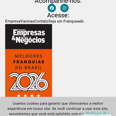
Acompanhe-nos:
Acesse:
Empresa
Vacinas
Contato
Seja um Franqueado
Usamos cookies para garantir que oferecemos a melhor
experiência em nosso site. Se você continuar a usar este site,
Política de Privacidade
LGPD
Políticas de
assumiremos que você está satisfeito com ele.
Copyright © 2025. Dr. Vacina – Todos os Direitos Reservados.