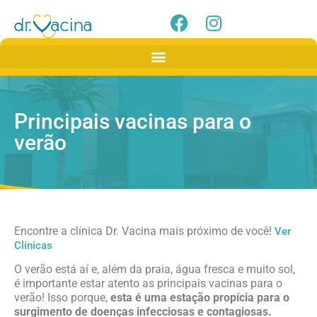
Principais vacinas para o
verão
Encontre a clínica Dr. Vacina mais próximo de você!
Ver
Clínicas
O verão está aí e, além da praia, água fresca e muito sol,
é importante estar atento as principais vacinas para o
verão! Isso porque,
esta é uma estação propícia para o
surgimento de doenças infecciosas e contagiosas.