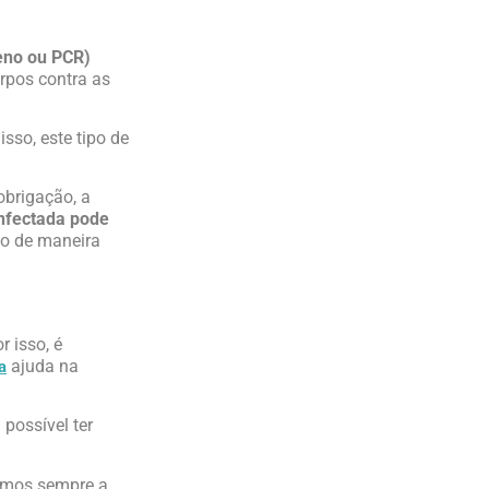
geno ou PCR)
orpos contra as
sso, este tipo de
obrigação, a
nfectada pode
mo de maneira
 isso, é
ajuda na
a
possível ter
tamos sempre a