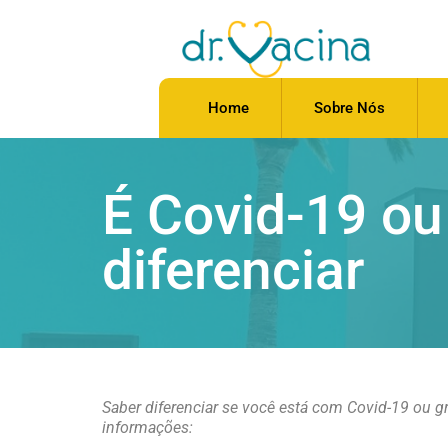
Home
Sobre Nós
É Covid-19 ou
diferenciar
Saber diferenciar se você está com Covid-19 ou gr
informações: