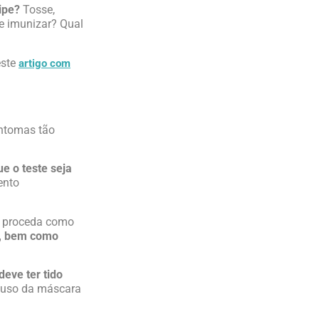
ripe?
Tosse,
se imunizar? Qual
este
artigo com
ntomas tão
e o teste seja
ento
se proceda como
a, bem como
deve ter tido
o uso da máscara