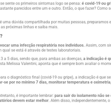
se sente os primeiros sintomas logo se pensa:
é covid-19 ou g
s bastante parecidos entre um e outro. Então, o que fazer? Como 
a é uma dúvida compartilhada por muitas pessoas, preparamos 
as próximas linhas e saiba mais.
a?
vocar uma infecção respiratória nos indivíduos.
Assim, com si
qual se está é através de testes laboratoriais.
3 a 5 dias, sendo que, para ambas as doenças,
a indicação é qu
sta Melissa Valentini, aponta que é sempre bom avaliar o mom
 para o diagnóstico final (covid-19 ou gripe), a indicação é que 
ar-se por no mínimo 7 dias, monitorar temperatura e oximetri
ntretanto, é importante lembrar:
para sair do isolamento não se 
ratórios devem estar melhor
. Além disso, independentemente, 