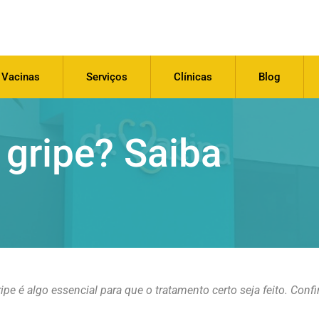
Vacinas
Serviços
Clínicas
Blog
 gripe? Saiba
ipe é algo essencial para que o tratamento certo seja feito. Conf