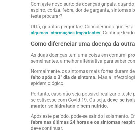
Com este novo surto de doenças gripais, quando 
espirro, coriza, febre, dor de garganta, sintoma
teste procurar?
Uffa, quantas perguntas! Considerando que est
Continue lendo 
algumas informações importantes.
Como diferenciar uma doença da outr
As duas doenças tem uma coisa em comum:
pro
semelhantes, a melhor alternativa para saber com 
Normalmente, os sintomas mais fortes duram de 
feito após o 3° dia de sintoma.
Mas a infectologi
epidemiológico.
Portanto, caso não seja possível realizar o teste
se estivesse com Covid-19. Ou seja,
deve-se isol
manter-se hidratado e bem nutrido.
Após este período, pode-se sair do isolamento. E
febre nas últimas 24 horas e os sintomas respi
deve continuar.