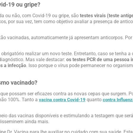
id-19 ou gripe?
da ou não, com Covid-19 ou gripe, são
testes virais (teste antí
icos, por sua vez, tem como objetivo avaliar a presença de antic
tão vacinadas, automaticamente já apresentam anticorpos. Por i
 obrigatório realizar um novo teste. Entretanto, caso se tenha a 
 diagnóstico. Mas vale destacar:
os testes PCR de uma pessoa i
s a infecção
. Isso porque o vírus pode permanecer no organis
esmo vacinado?
que possam ser eficazes contra as novas cepas que surgem. Por
s não 100%. Tanto a
quanto
vacina contra Covid-19
contra Influenz
eio das vacinas disponíveis e estimulando a testagem que será 
e disseminem ainda mais.
e Dr. Vacina para lhe auxiliar no cuidado com sua saúde. Es