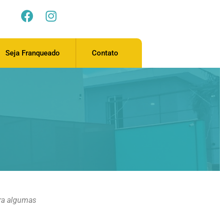
Seja Franqueado
Contato
ira algumas