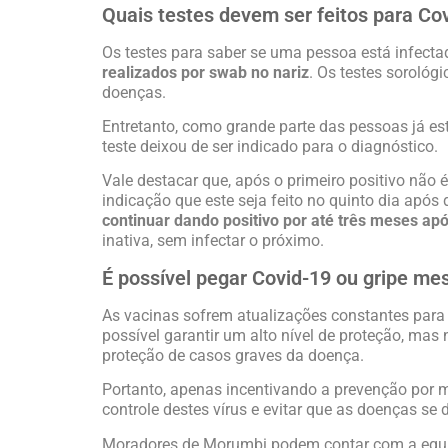
Quais testes devem ser feitos para Cov
Os testes para saber se uma pessoa está infecta
realizados por swab no nariz
. Os testes sorológ
doenças.
Entretanto, como grande parte das pessoas já es
teste deixou de ser indicado para o diagnóstico.
Vale destacar que, após o primeiro positivo não é
indicação que este seja feito no quinto dia após
continuar dando positivo por até três meses apó
inativa, sem infectar o próximo.
É possível pegar Covid-19 ou gripe m
As vacinas sofrem atualizações constantes para 
possível garantir um alto nível de proteção, ma
proteção de casos graves da doença.
Portanto, apenas incentivando a prevenção por m
controle destes vírus e evitar que as doenças s
Moradores de Morumbi podem contar com a equip