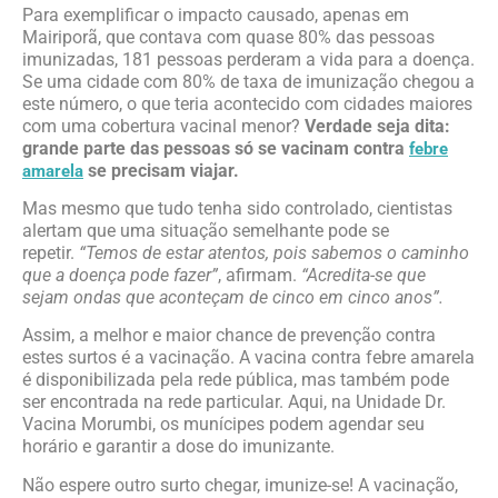
Para exemplificar o impacto causado, apenas em
Mairiporã, que contava com quase 80% das pessoas
imunizadas, 181 pessoas perderam a vida para a doença.
Se uma cidade com 80% de taxa de imunização chegou a
este número, o que teria acontecido com cidades maiores
com uma cobertura vacinal menor?
Verdade seja dita:
grande parte das pessoas só se vacinam contra
febre
se precisam viajar.
amarela
Mas mesmo que tudo tenha sido controlado, cientistas
alertam que uma situação semelhante pode se
repetir.
“Temos de estar atentos, pois sabemos o caminho
que a doença pode fazer”
, afirmam.
“Acredita-se que
sejam ondas que aconteçam de cinco em cinco anos”.
Assim, a melhor e maior chance de prevenção contra
estes surtos é a vacinação. A vacina contra febre amarela
é disponibilizada pela rede pública, mas também pode
ser encontrada na rede particular. Aqui, na Unidade Dr.
Vacina Morumbi, os munícipes podem agendar seu
horário e garantir a dose do imunizante.
Não espere outro surto chegar, imunize-se! A vacinação,