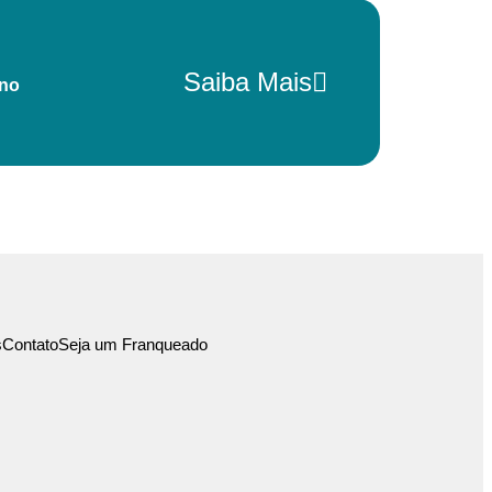
Saiba Mais
 no
s
Contato
Seja um Franqueado