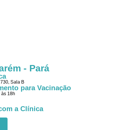
arém - Pará
ca
730, Sala B
mento para Vacinação
 às 18h
com a Clínica