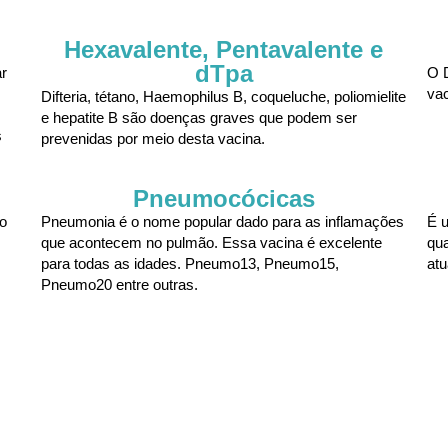
Hexavalente, Pentavalente e
dTpa
r
O D
vac
Difteria, tétano, Haemophilus B, coqueluche, poliomielite
e hepatite B são doenças graves que podem ser
s
prevenidas por meio desta vacina.
Pneumocócicas
o
Pneumonia é o nome popular dado para as inflamações
É u
que acontecem no pulmão. Essa vacina é excelente
qua
para todas as idades. Pneumo13, Pneumo15,
atu
Pneumo20 entre outras.