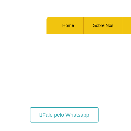
Home
Sobre Nós
Clínica de Vacina
em Santarém
Com Dr. Vacina, você protege quem você ama c
principais laboratórios do mundo.
Fale pelo Whatsapp