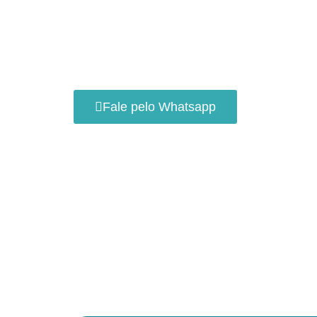
Precisando de ou
Essa unidade oferece ainda mais vacinas! Se nã
entre em contato agora com a unidade.
Fale pelo Whatsapp